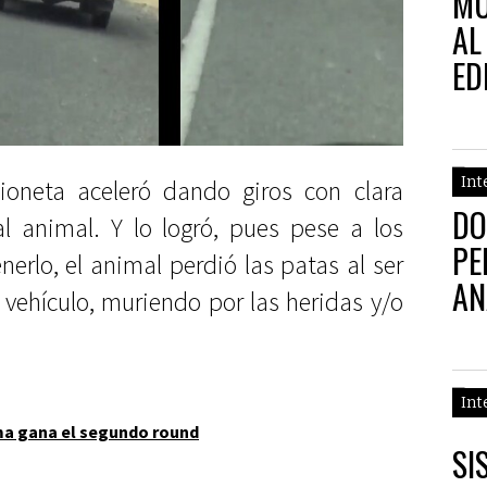
MU
AL
ED
Int
ioneta aceleró dando giros con clara
DO
l animal. Y lo logró, pues pese a los
PE
erlo, el animal perdió las patas al ser
AN
 vehículo, muriendo por las heridas y/o
Int
a gana el segundo round
SI