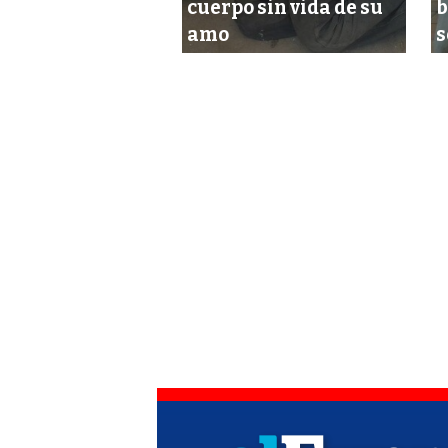
poner fin a la
cuerpo sin vida de su
b
’ Kots Kaal Pato
amo
s