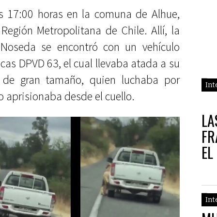
as 17:00 horas en la comuna de Alhue,
 Región Metropolitana de Chile. Allí, la
 Noseda se encontró con un vehículo
cas DPVD 63, el cual llevaba atada a su
o de gran tamaño, quien luchaba por
Int
o aprisionaba desde el cuello.
LA
FR
EL
PI
AC
Int