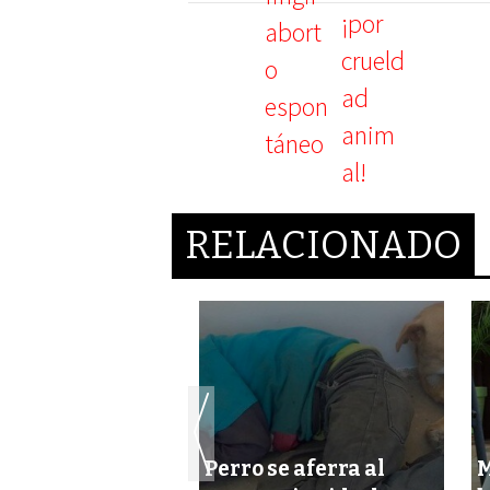
RELACIONADO
Perro se aferra al
M