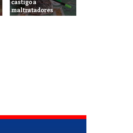
castigo a
Denuncian otro 
maltratadores
de atroz maltrat