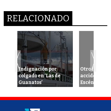
RELACIONADO
Indignación por
Otro fortísi
a’
colgado en ‘Las de
accidente en 
Guanatos’
Escénica