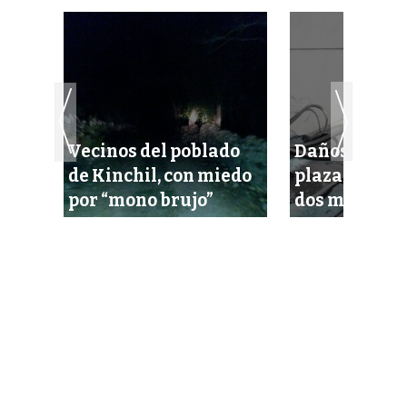
an
Vecinos del poblado
Daños a esca
de Kinchil, con miedo
plaza, valuad
por “mono brujo”
dos millones