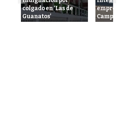
Indignación por
Intentan eje
cel
colgado en ‘Las de
empresario 
idas
Guanatos’
Campeche