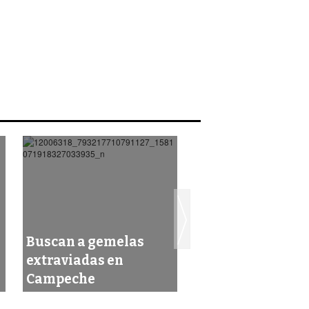
Buscan a gemelas
Mujer pierde la v
extraviadas en
tras beber ácido
Campeche
muriático