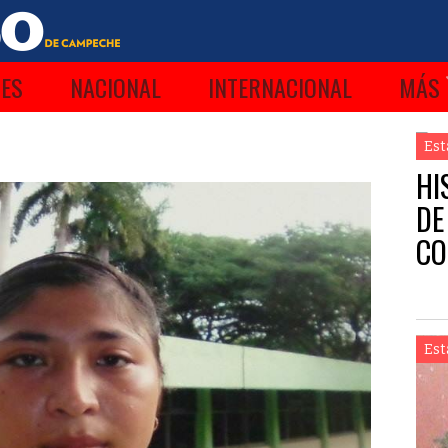
ES
NACIONAL
INTERNACIONAL
MÁS
Est
HI
DE
CO
Est