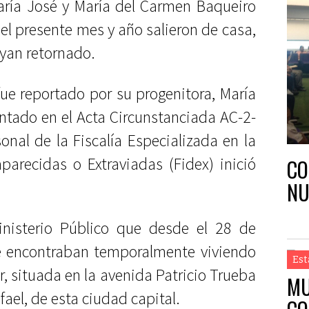
ría José y María del Carmen Baqueiro
el presente mes y año salieron de casa,
yan retornado.
fue reportado por su progenitora, María
entado en el Acta Circunstanciada AC-2-
nal de la Fiscalía Especializada en la
arecidas o Extraviadas (Fidex) inició
CO
NU
inisterio Público que desde el 28 de
se encontraban temporalmente viviendo
Est
 situada en la avenida Patricio Trueba
MU
fael, de esta ciudad capital.