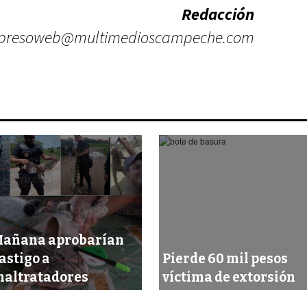
Redacción
presoweb@multimedioscampeche.com
añana aprobarían
astigo a
Pierde 60 mil pesos
altratadores
víctima de extorsión