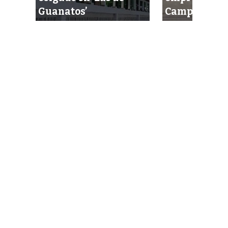
idas
Guanatos’
Campeche