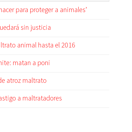
hacer para proteger a animales’
quedará sin justicia
ltrato animal hasta el 2016
ímite: matan a poni
de atroz maltrato
stigo a maltratadores