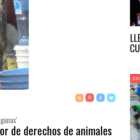
LL
CU
Est
agunas'
vor de derechos de animales