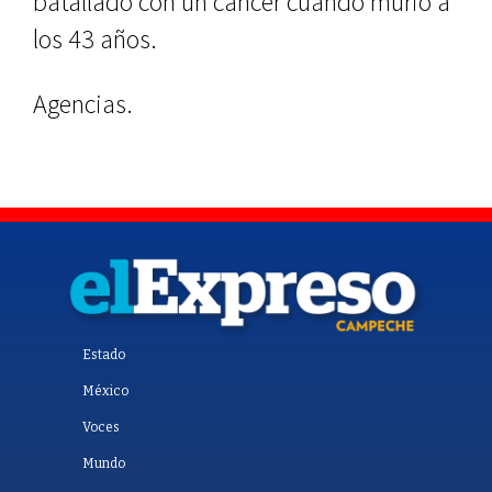
batallado con un cáncer cuando murió a
los 43 años.
Agencias.
Estado
México
Voces
Mundo