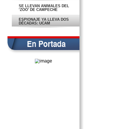
SE LLEVAN ANIMALES DEL
‘ZOO’ DE CAMPECHE
ESPIONAJE YA LLEVA DOS
DÉCADAS: UCAM
BAJARON VOTOS PARA EL
TRICOLOR: PRD
EDIL DE TENABO SE NIEGA A
PAGAR CUENTA ¡DEL 2013!
ENTREGA DE CONSTANCIA A
MORENO SERÍA PRONTO
DA INAH ULTIMÁTUM A LA
SECULT
¡CHAPÓ!
ESCÁNDALOS…
VAN A LA ESCUELA… PERO NO
A ESTUDIAR
LLEGA CAMPAÑA DE ÚTILES