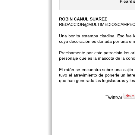
Picardí
ROBIN CANUL SUAREZ
REDACCION@MULTIMEDIOSCAMPE
Una bonita estampa citadina. Eso fue l
cuya decoración es donada por una empr
Precisamente por este patrocinio los ar
personaje que es la mascota de la co
El ratón se encuentra sobre una cajit
tuvo el atrevimiento de ponerle un let
que han generado las legisladoras y lo
Twittear