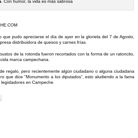
a
. Con humor, la vida es más sabrosa
CHE.COM
o que pudo apreciarse el día de ayer en la glorieta del 7 de Agosto,
esa distribuidora de quesos y carnes frías.
bustos de la rotonda fueron recortados con la forma de un ratoncito,
nocida marca campechana.
a de regalo, pero recientemente algún ciudadano o alguna ciudadana
rero que dice “Monumento a los diputados”, esto aludiendo a la fama
s legisladores en Campeche.