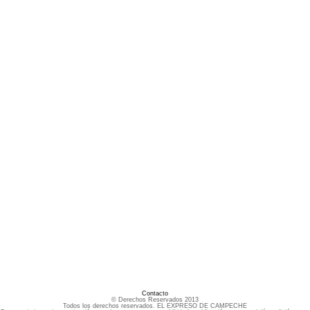
Contacto
© Derechos Reservados 2013
Todos los derechos reservados. EL EXPRESO DE CAMPECHE