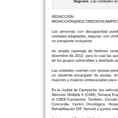
Seguros.
Las unidades son
REDACCIÓN
REDACCIÓN@MULTIMEDIOSCAMPE
Las personas con discapacidad pue
unidades adaptadas, seguras, con chofe
un transporte incluyente.
Un amplio reportaje de Notimex revel
diciembre de 2012, para lo cual las aut
de los grupos vulnerables y diseñado 
Las unidades cuentan con rampas para s
un asistente encargado de ayudar, en
mayores y mujeres embarazadas para o
En la ciudad de Campeche, los vehículo
Atención Múltiple 4 (CAM), Soriana Ex
el CREE-Campeche. También, Circuito
Concordia, Centro Oncológico, Hosp
Rehabilitación DIF Samulá y puntos int