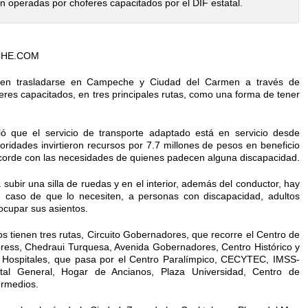
 operadas por choferes capacitados por el DIF estatal.
CHE.COM
den trasladarse en Campeche y Ciudad del Carmen a través de
res capacitados, en tres principales rutas, como una forma de tener
ó que el servicio de transporte adaptado está en servicio desde
oridades invirtieron recursos por 7.7 millones de pesos en beneficio
acorde con las necesidades de quienes padecen alguna discapacidad.
ubir una silla de ruedas y en el interior, además del conductor, hay
 caso de que lo necesiten, a personas con discapacidad, adultos
cupar sus asientos.
s tienen tres rutas, Circuito Gobernadores, que recorre el Centro de
press, Chedraui Turquesa, Avenida Gobernadores, Centro Histórico y
 Hospitales, que pasa por el Centro Paralímpico, CECYTEC, IMSS-
ital General, Hogar de Ancianos, Plaza Universidad, Centro de
ermedios.