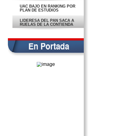
UAC BAJÓ EN RANKING POR
PLAN DE ESTUDIOS
LIDERESA DEL PAN SACA A
RUELAS DE LA CONTIENDA
NUEVA INICIATIVA CAUSA
CONFLICTO EN CONGRESO
PROTEGERÁN EL DINERO DE
LOS PROGRAMAS SOCIALES
EXIGEN A CONSEJEROS NO
VENDER ELECCIÓN
EN PORTADA
INAUGURAN LA V FERIA
AMBIENTAL DE CAMPECHE
OFERTAN A CAMPECHE 25
AGENCIAS DE ITALIA
LOS MAYAS LLEGAN A UN
MUSEO DE PARÍS
TRANQUILIDAD