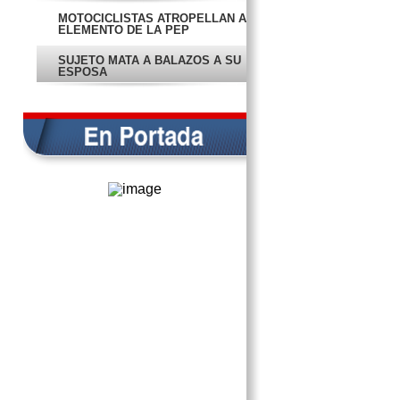
MOTOCICLISTAS ATROPELLAN A
ELEMENTO DE LA PEP
SUJETO MATA A BALAZOS A SU
ESPOSA
DESECHAN PRIMER JUICIO PARA
IMPUGNAR ELECCIONES
VENDIÓ EL PAN DIPUTACIONES
‘PLURIS’, ACUSAN
CONFIRMAN VISITA DE EPN A
CAMPECHE
PRONOSTICAN LLUVIAS POR
ONDA TROPICAL
ACCIDENTES ‘SACUDEN’ SONDA
DE CAMPECHE
EN PORTADA
CAPACITAN A PERSONAL ANTE
CHIKUNGUNYA
PERCANCE FUE ATENDIDO