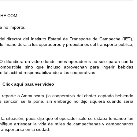
CHE.COM
ía no importa.
el director del Instituto Estatal de Transporte de Campeche (IET),
e ‘mano dura’ a los operadores y propietarios del transporte público,
difundiera un video donde unos operadores no solo paran con la
ombustible sino que incluso aprovechan para ingerir bebidas
tal actitud responsabilizando a las cooperativas.
Click aquí para ver video
el reporte a Ammuscam (la cooperativa del chofer captado bebiendo
é sanción se le pone, sin embargo no dijo siquiera cuándo sería
ó la situación, pues dijo que el operador solo se estaba tomando ‘un
gnifique arriesgar la vida de miles de campechanas y campechanos
ransportarse en la ciudad.