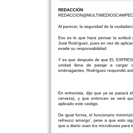
REDACCIÓN
REDACCION@MULTIMEDIOSCAMPE
Al parecer, la seguridad de la ciudadan
Eso es lo que hace pensar la actitud d
José Rodríguez, pues en vez de aplicarl
evade su responsabilidad.
Y es que después de que EL EXPRESO 
unidad llena de pasaje a cargar c
embriagantes, Rodríguez respondió ante 
En entrevista, dijo que ya se pasará 
cerveza), y que entonces se verá qu
aplicado este castigo.
De igual forma, el funcionario minimiz
refresco amargo’, pese a que esto si
que a diario usan los microbuses para t