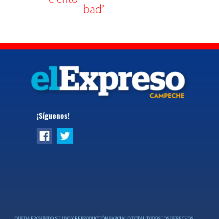
¡Síguenos!
QUEDA PROHIBIDO SU USO Y REPRODUCCIÓN PARCIAL O TOTAL TODOS LOS DERECHOS