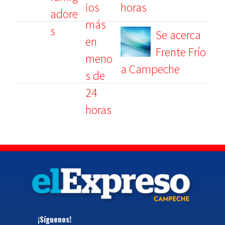
horas
Se acerca
Frente Frío
a Campeche
¡Síguenos!