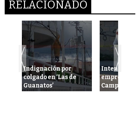
RELACIONADO
Indignación por
Intentan eje
a’
colgado en ‘Las de
empresario 
Guanatos’
Campeche