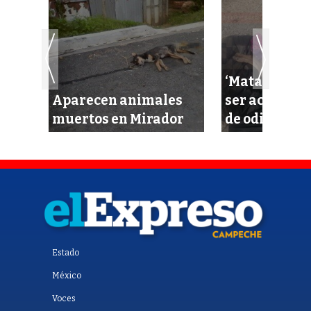
‘Mataperros’
a
Aparecen animales
ser acusado p
muertos en Mirador
de odio
Estado
México
Voces