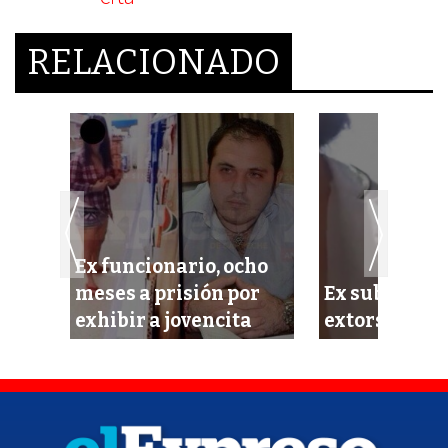
RELACIONADO
Ex funcionario, ocho
a
meses a prisión por
Ex subdirect
exhibir a jovencita
extorsionado