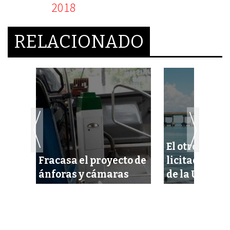
RELACIONADO
El otro mes, l
euda
Fracasa el proyecto de
licitación de
ánforas y cámaras
de la Unidad