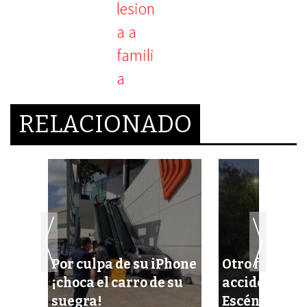
RELACIONADO
Por culpa de su iPhone
Otro fortísi
¡choca el carro de su
accidente en 
suegra!
Escénica