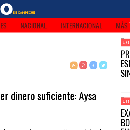
ES
NACIONAL
INTERNACIONAL
MÁS
Est
PR
ES
SI
er dinero suficiente: Aysa
Est
EX
BO