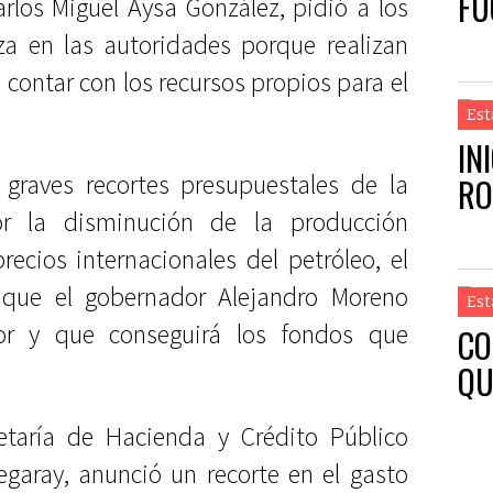
FU
arlos Miguel Aysa González, pidió a los
a en las autoridades porque realizan
 contar con los recursos propios para el
Est
IN
 graves recortes presupuestales de la
RO
or la disminución de la producción
recios internacionales del petróleo, el
ó que el gobernador Alejandro Moreno
Est
or y que conseguirá los fondos que
CO
QU
etaría de Hacienda y Crédito Público
egaray, anunció un recorte en el gasto