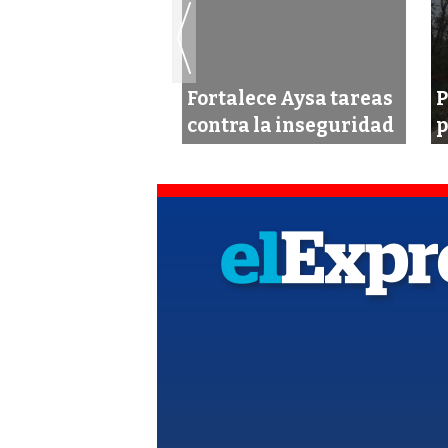
ustiga “culto del
Fortalece Aysa tareas
P
”
contra la inseguridad
p