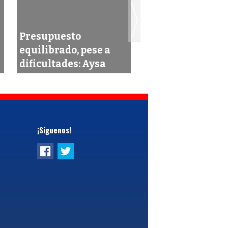
Presupuesto
Campeche, segu
equilibrado, pese a
estado con meno
dificultades: Aysa
remesas en 2015
¡Síguenos!