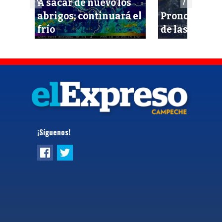
A sacar de nuevo los
lpe
abrigos; continuará el
Pronostican
ro
frío
de las tempe
¡Síguenos!