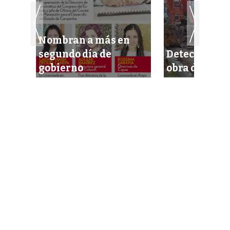
eche
Nombran a más en
e el
segundo día de
Detectan fra
gobierno
obra de la B