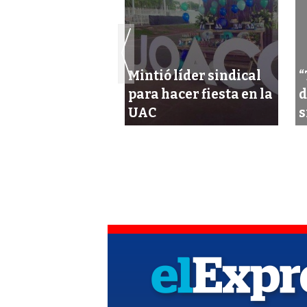
Mintió líder sindical
“
er sindical sabe
para hacer fiesta en la
d
é no desfilarán
UAC
s