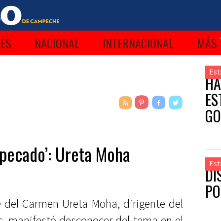
ES
NACIONAL
INTERNACIONAL
MÁS
Est
HA
ES
GO
e pecado’: Ureta Moha
Est
DI
PO
 del Carmen Ureta Moha, dirigente del
s, manifestó desconocer del tema en el