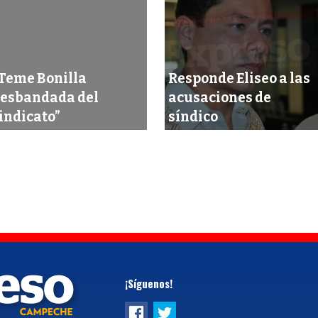
Teme Bonilla
Responde Eliseo a las
esbandada del
acusaciones de
indicato”
síndico
¡Síguenos!