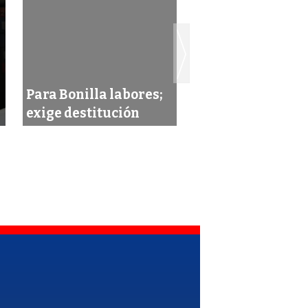
Para Bonilla labores;
Pagan los ciuda
exige destitución
desmanes de Bon