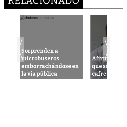
RELACIONADO
Sorprenden a
microbuseros
Afirma titula
emborrachándose en
que sí castig
la vía pública
cafres