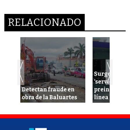
RELACIONADO
Surgen sitio
‘servicio’ par
Detectan fraude en
preinscripci
obra de la Baluartes
línea