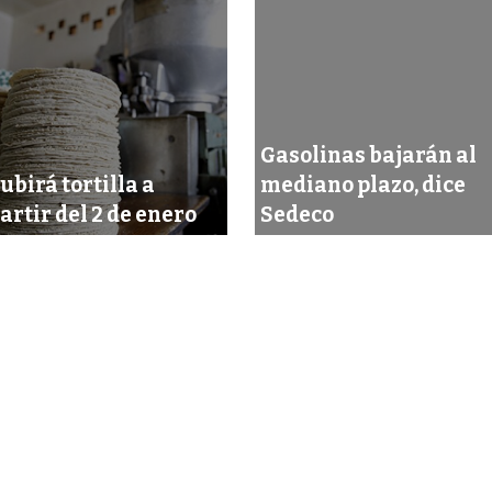
Gasolinas bajarán al
ubirá tortilla a
mediano plazo, dice
artir del 2 de enero
Sedeco