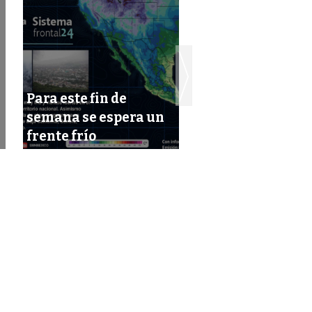
Para este fin de
Hasta mediados 
semana se espera un
2018 liberarán p
frente frío
de la gasolina