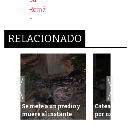
RELACIONADO
Se mete a un predio y
Catean un do
te
muere al instante
por narcom