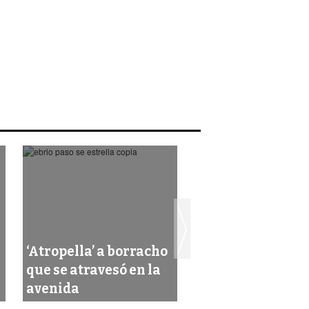
‘Atropella’ a borracho
que se atravesó en la
Distracción le c
avenida
más de 100 mil p