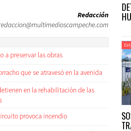
DE
HU
Redacción
redaccion@multimedioscampeche.com
Est
 a preservar las obras
borracho que se atravesó en la avenida
etienen en la rehabilitación de las
s
SO
circuito provoca incendio
TR