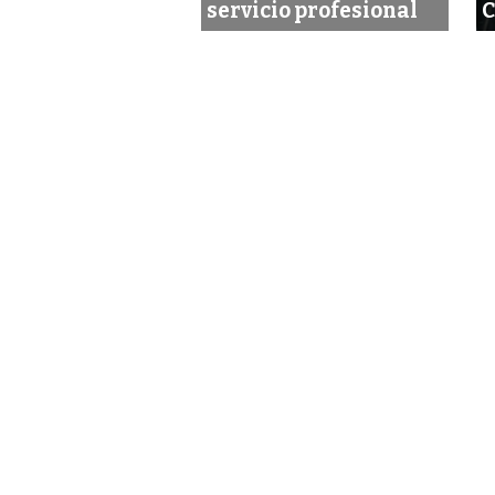
nes
servicio profesional