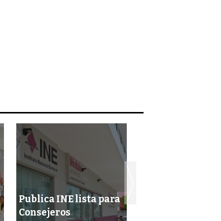
Publica INE lista para
Consejeros
Vecinos ‘molesto