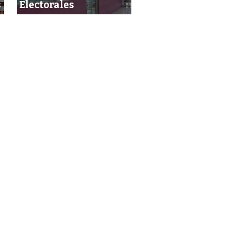
s
Electorales
basura del INE