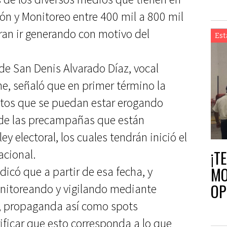
ción y Monitoreo entre 400 mil a 800 mil
ran ir generando con motivo del
Est
 de San Denis Alvarado Díaz, vocal
e, señaló que en primer término la
astos que se puedan estar erogando
 de las precampañas que están
ey electoral, los cuales tendrán inició el
¡T
acional.
MO
dicó que a partir de esa fecha, y
OP
onitoreando y vigilando mediante
s, propaganda así como spots
erificar que esto corresponda a lo que