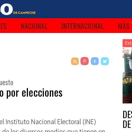
ES
NACIONAL
INTERNACIONAL
MÁS
Est
puesto
 por elecciones
DE
el Instituto Nacional Electoral (INE)
DE
 de los diversos medios que tienen en