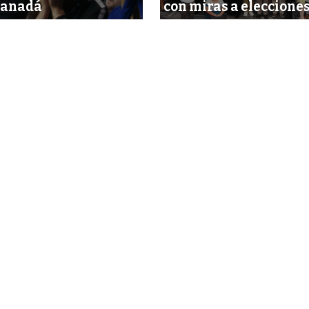
Canadá
con miras a eleccione