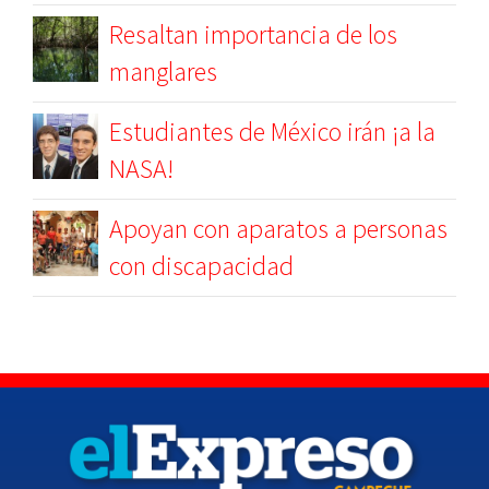
Resaltan importancia de los
manglares
Estudiantes de México irán ¡a la
NASA!
Apoyan con aparatos a personas
con discapacidad