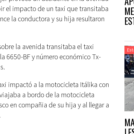
AP
bir el impacto de un taxi que transitaba
ME
ES
ance la conductora y su hija resultaron
sobre la avenida transitaba el taxi
Est
cula 6650-BF y número económico Tx-
s.
l taxi impactó a la motocicleta Itálika con
viajaba a bordo de la motocicleta
sco en compañia de su hija y al llegar a
.
MA
LE