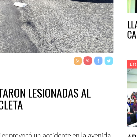
LL
CA
Est
LTARON LESIONADAS AL
CLETA
ujer provocó un accidente en la avenida