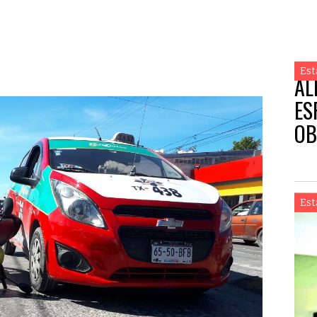
Est
AL
ES
OB
Est