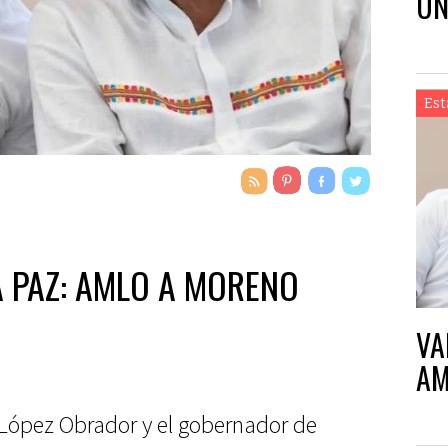
UN
EN
Est
 PAZ: AMLO A MORENO
VA
AM
 López Obrador y el gobernador de