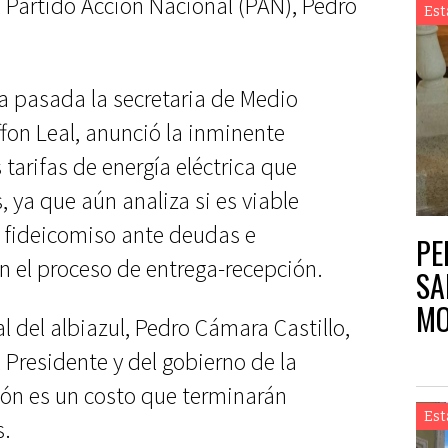
el Partido Acción Nacional (PAN), Pedro
Est
a pasada la secretaria de Medio
on Leal, anunció la inminente
 tarifas de energía eléctrica que
, ya que aún analiza si es viable
 fideicomiso ante deudas e
PE
n el proceso de entrega-recepción.
SA
MO
tal del albiazul, Pedro Cámara Castillo,
 Presidente y del gobierno de la
ón es un costo que terminarán
Est
s.