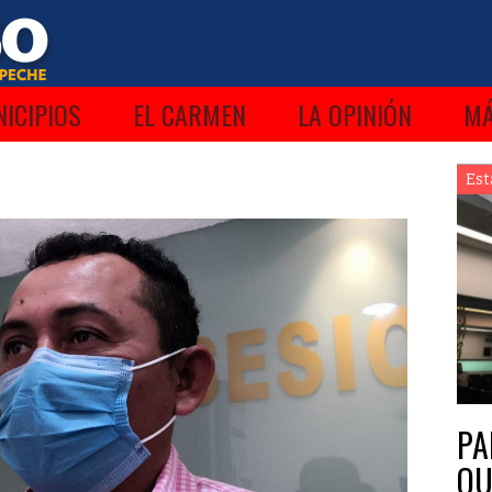
ICIPIOS
EL CARMEN
LA OPINIÓN
M
Est
PA
QU