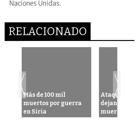
Naciones Unidas.
RELACIONADO
Más de 100 mil
Ataques suic
muertos por guerra
dejan por lo
en Siria
muertos