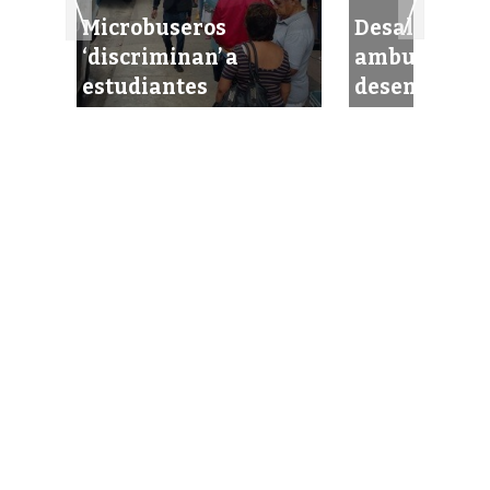
Microbuseros
Desalojo de
tes:
‘discriminan’ a
ambulantes
estudiantes
desencadena 