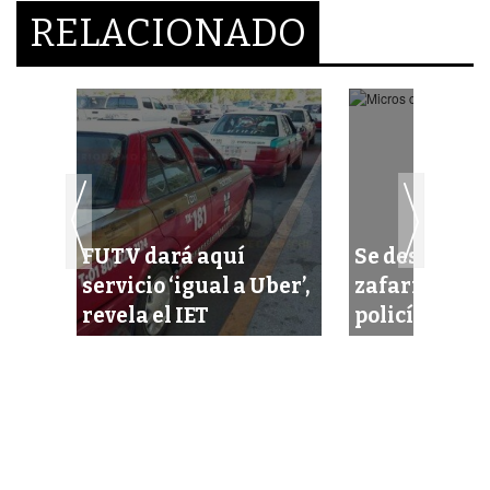
RELACIONADO
 a
FUTV dará aquí
Se desata un
servicio ‘igual a Uber’,
zafarrancho
o
revela el IET
policías y ch