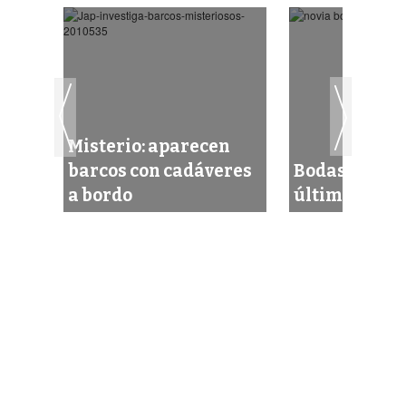
Misterio: aparecen
barcos con cadáveres
Bodas sin ma
a bordo
última tend