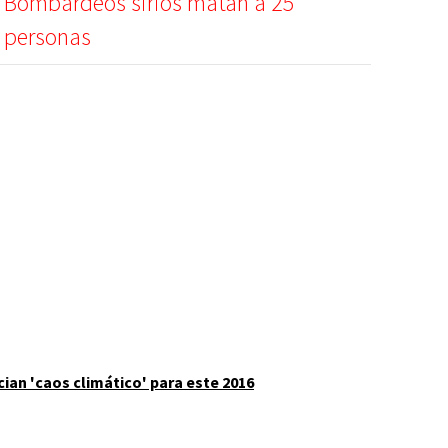
Bombardeos sirios matan a 25
personas
ian 'caos climático' para este 2016