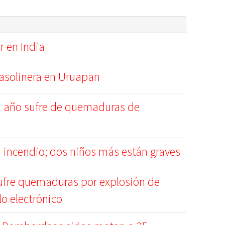
r en India
gasolinera en Uruapan
 año sufre de quemaduras de
 incendio; dos niños más están graves
ufre quemaduras por explosión de
llo electrónico