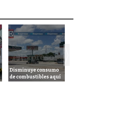
Invitan DIF al pa
Disminuye consumo
navideño el 15 de
de combustibles aquí
diciembre