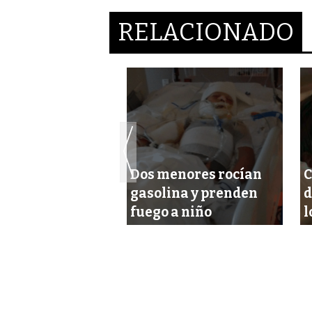
RELACIONADO
Dos menores rocían
C
chén sigue con
gasolina y prenden
d
olina más cara
fuego a niño
l