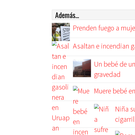
Además...
Prenden fuego a muje
Asaltan e incendian 
Un bebé de un
gravedad
Muere bebé en
Niña s
cigarri