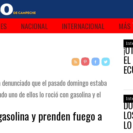
ES
NACIONAL
INTERNACIONAL
MÁS
Int
¡O
EL
EC
AC
a denunciado que el pasado domingo estaba
o uno de ellos lo roció con gasolina y el
Int
DÓ
asolina y prenden fuego a
LO
LO