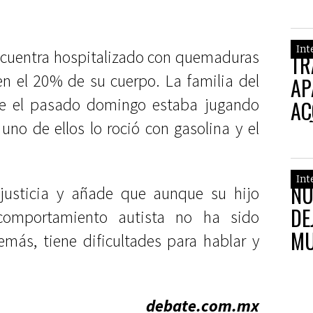
Int
ncuentra hospitalizado con quemaduras
TR
n el 20% de su cuerpo. La familia del
AP
e el pasado domingo estaba jugando
AC
no de ellos lo roció con gasolina y el
NI
Int
NU
usticia y añade que aunque su hijo
DE
comportamiento autista no ha sido
MU
más, tiene dificultades para hablar y
debate.com.mx