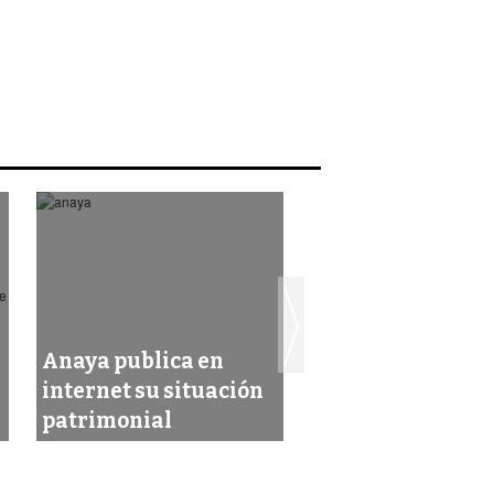
Anaya publica en
Anaya publica e
internet su situación
internet su situ
patrimonial
patrimonial