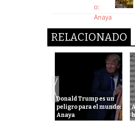
RELACIONADO
Donald Trump es un
 Anaya bloqueo
peligro para el mundo:
A
grupo Lavalle
Anaya
h