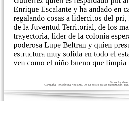
Todos los der
Compaña Periodística Nacional. De no existir previa autorización, qued