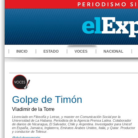
INICIO
ESTADO
VOCES
NACIONAL
Golpe de Timón
Vladimir de la Torre
Licenciado en Filosofía y Letras, y master en Comunicación Social por la
Universidad de La Habana. Periodista de la Agencia Prensa Latina. Colaborador
de diarios de Nicaragua, El Salvador, Chile y Argentina. Investigador para Unicef
en España, Jamaica, Inglaterra, Emiratos Árabes Unidos, Italia, y Qatar. Productor
y conductor de Telesur.