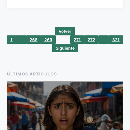
Volver
1
…
268
269
270
271
272
…
321
Siguiente
ÚLTIMOS ARTÍCULOS