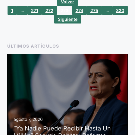
Volver
1
…
271
272
273
274
275
…
320
Siguiente
ÚLTIMOS ARTÍCULOS
agosto 7, 2026
“Ya Nadie Puede Recibir Hasta Un