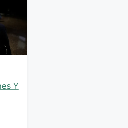
nes Y