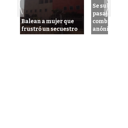
Se subió a as
pasajeros de
nfa
Balean a mujer que
combi y ‘ven
a
frustró un secuestro
anónimo’ lo 