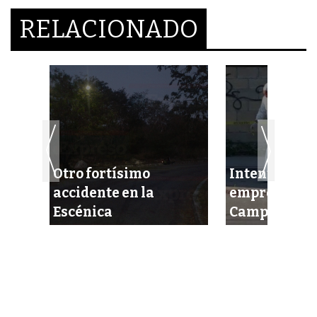
RELACIONADO
Otro fortísimo
Intentan eje
 en
accidente en la
empresario 
ras!
Escénica
Campeche