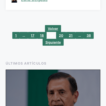
Volver
1
…
17
18
19
20
21
…
38
Siguiente
ÚLTIMOS ARTÍCULOS