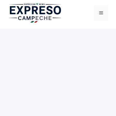
Saltar
al
Menú
contenido