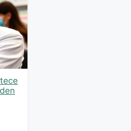
stece
uden