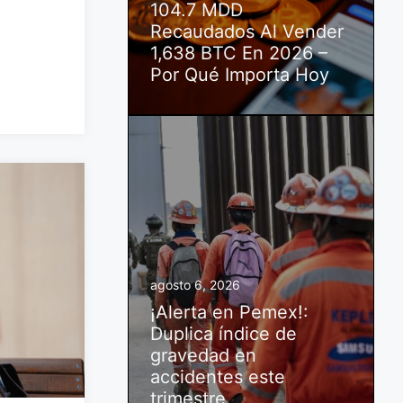
104.7 MDD
Recaudados Al Vender
1,638 BTC En 2026 –
Por Qué Importa Hoy
agosto 6, 2026
¡Alerta en Pemex!:
Duplica índice de
gravedad en
accidentes este
trimestre