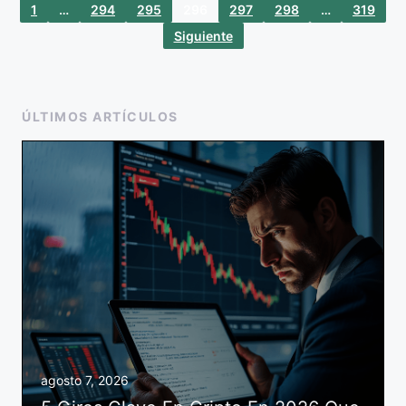
1
…
294
295
296
297
298
…
319
Siguiente
ÚLTIMOS ARTÍCULOS
agosto 7, 2026