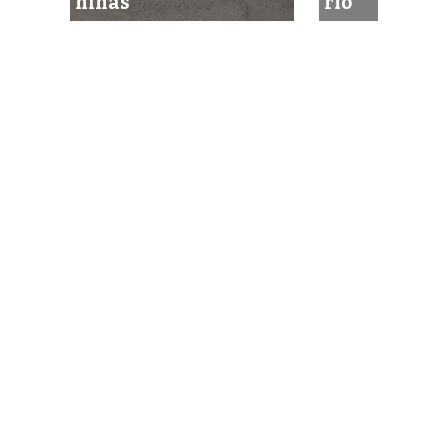
niñas
río