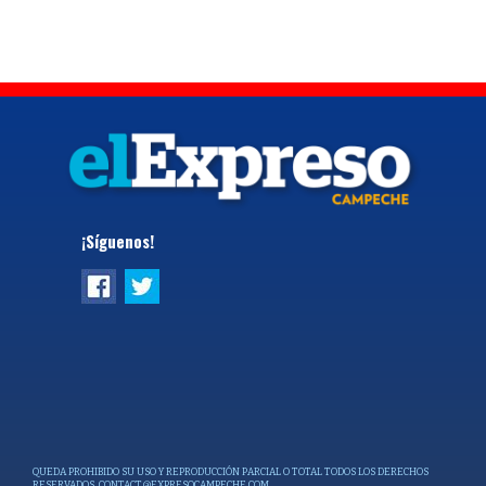
¡Síguenos!
QUEDA PROHIBIDO SU USO Y REPRODUCCIÓN PARCIAL O TOTAL TODOS LOS DERECHOS
RESERVADOS.
CONTACT@EXPRESOCAMPECHE.COM