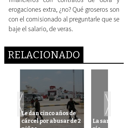
erogaciones extra, ¿no? Qué groseros son
con el comisionado al preguntarle que se
baje el salario, de veras.
RELACIONADO
Le dan cinco años de
gua
cárcel por abusar de 2
La sangre lle