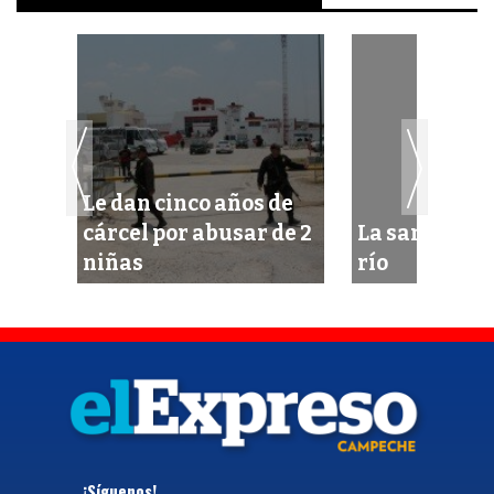
Le dan cinco años de
gua
cárcel por abusar de 2
La sangre lle
niñas
río
¡Síguenos!